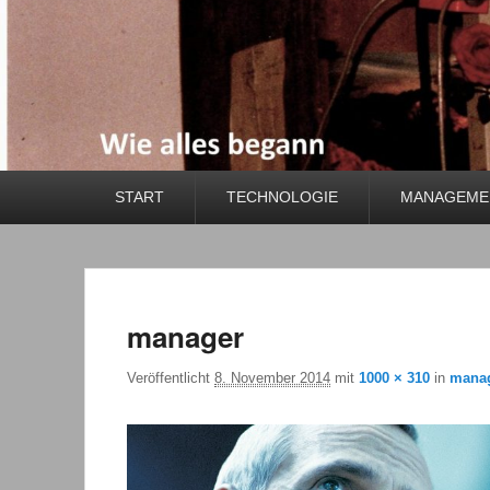
Primäres
START
TECHNOLOGIE
MANAGEMEN
Menü
manager
Veröffentlicht
8. November 2014
mit
1000 × 310
in
mana