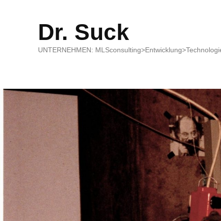
Dr. Suck
UNTERNEHMEN: MLSconsulting>Entwicklung>Technologie