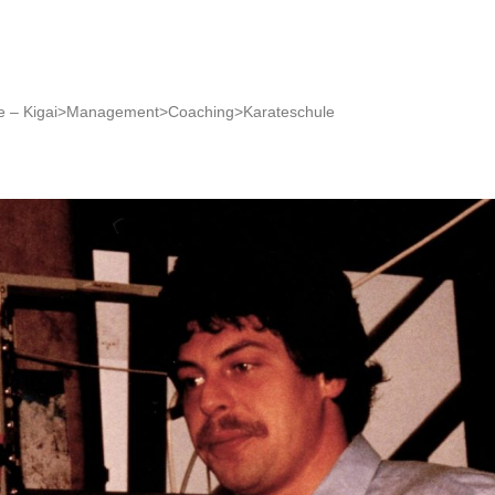
 – Kigai>Management>Coaching>Karateschule