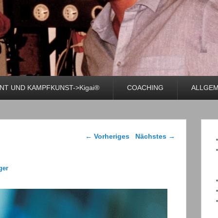
T UND KAMPFKUNST->Kigai®
COACHING
ALLGEM
Bilder-Navigation
← Vorheriges
Nächstes →
ger