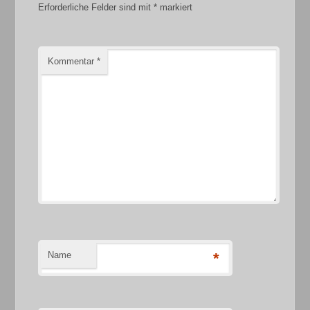
Erforderliche Felder sind mit
*
markiert
Kommentar
*
Name
*