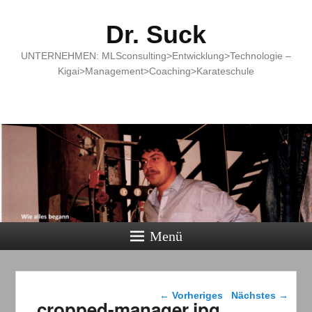
Dr. Suck
UNTERNEHMEN: MLSconsulting>Entwicklung>Technologie –
Kigai>Management>Coaching>Karateschule
Menü
Bilder-Navigation
← Vorheriges
Nächstes →
cropped-manager.jpg