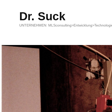
Dr. Suck
UNTERNEHMEN: MLSconsulting>Entwicklung>Technologie