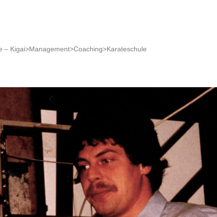
 – Kigai>Management>Coaching>Karateschule