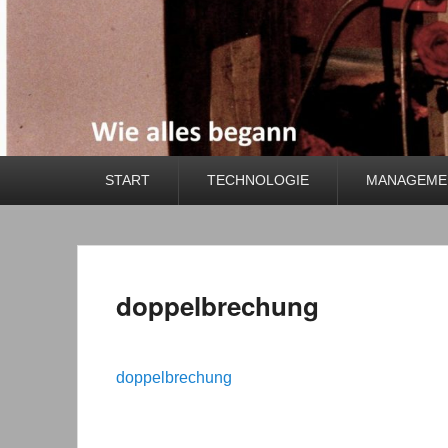
Primäres
START
TECHNOLOGIE
MANAGEMEN
Menü
doppelbrechung
doppelbrechung