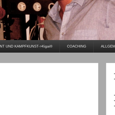
T UND KAMPFKUNST->Kigai®
COACHING
ALLGEM