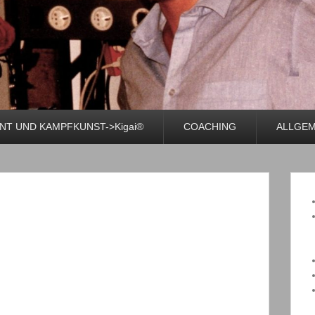
T UND KAMPFKUNST->Kigai®
COACHING
ALLGEM