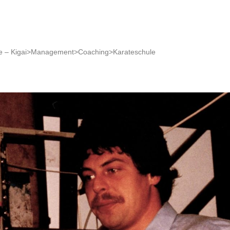
 – Kigai>Management>Coaching>Karateschule