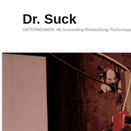
Dr. Suck
UNTERNEHMEN: MLSconsulting>Entwicklung>Technologie