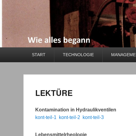
Primäres
START
TECHNOLOGIE
MANAGEMEN
Menü
LEKTÜRE
Kontamination in Hydraulikventilen
kont-teil-1
kont-teil-2
kont-teil-3
Lebensmittelrheologie