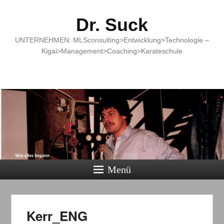
Dr. Suck
UNTERNEHMEN: MLSconsulting>Entwicklung>Technologie –
Kigai>Management>Coaching>Karateschule
Menü
Kerr_ENG