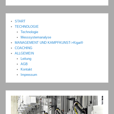
START
TECHNOLOGIE
Technologie
Messsystemanalyse
MANAGEMENT UND KAMPFKUNST->Kigai®
COACHING
ALLGEMEIN
Leitung
AGB
Kontakt
Impressum