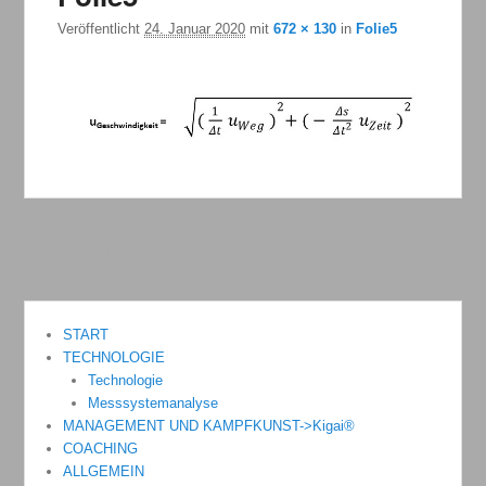
Veröffentlicht
24. Januar 2020
mit
672 × 130
in
Folie5
Die Kommentare sind geschlossen.
START
TECHNOLOGIE
Technologie
Messsystemanalyse
MANAGEMENT UND KAMPFKUNST->Kigai®
COACHING
ALLGEMEIN