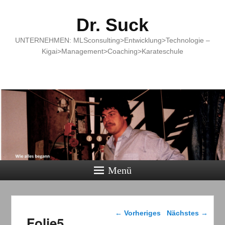
Dr. Suck
UNTERNEHMEN: MLSconsulting>Entwicklung>Technologie –
Kigai>Management>Coaching>Karateschule
Menü
Bilder-Navigation
← Vorheriges
Nächstes →
Folie5