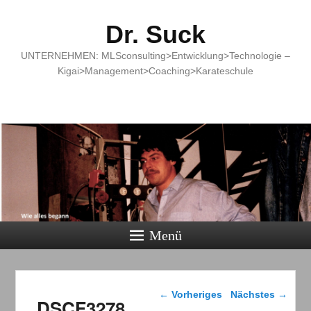
Dr. Suck
UNTERNEHMEN: MLSconsulting>Entwicklung>Technologie –
Kigai>Management>Coaching>Karateschule
Menü
Bilder-Navigation
← Vorheriges
Nächstes →
DSCF3278