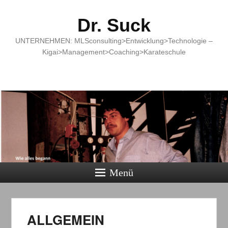
Dr. Suck
UNTERNEHMEN: MLSconsulting>Entwicklung>Technologie –
Kigai>Management>Coaching>Karateschule
Menü
ALLGEMEIN