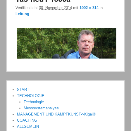
Veröffentlicht
30. November 2014
mit
1002 × 314
in
Leitung
START
TECHNOLOGIE
Technologie
Messsystemanalyse
MANAGEMENT UND KAMPFKUNST->Kigai®
COACHING
ALLGEMEIN