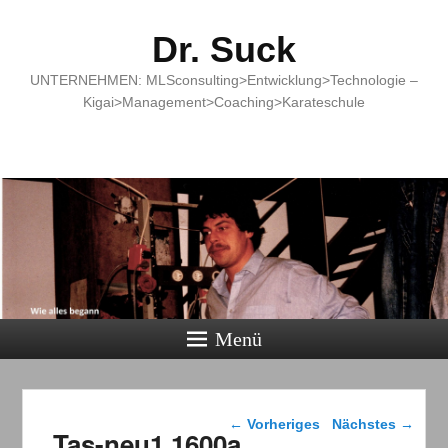
Dr. Suck
UNTERNEHMEN: MLSconsulting>Entwicklung>Technologie –
Kigai>Management>Coaching>Karateschule
Menü
Bilder-Navigation
← Vorheriges
Nächstes →
Tas-neu1 1600a